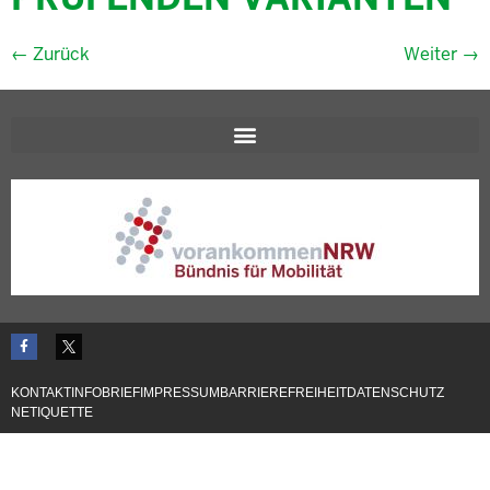
←
Zurück
Weiter
→
KONTAKT
INFOBRIEF
IMPRESSUM
BARRIEREFREIHEIT
DATENSCHUTZ
NETIQUETTE