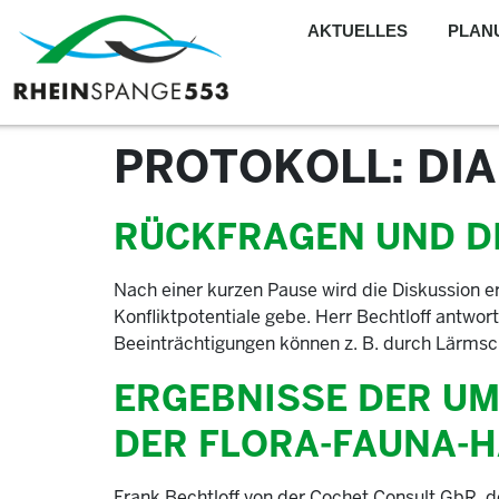
AKTUELLES
PLAN
PROTOKOLL:
DI
RÜCKFRAGEN UND D
Nach einer kurzen Pause wird die Diskussion e
Konfliktpotentiale gebe. Herr Bechtloff antwor
Beeinträchtigungen können z. B. durch Lärmsc
ERGEBNISSE DER UM
DER FLORA-FAUNA-H
Frank Bechtloff von der Cochet Consult GbR, 