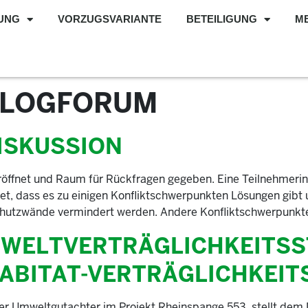
UNG
VORZUGSVARIANTE
BETEILIGUNG
M
ALOGFORUM
ISKUSSION
röffnet und Raum für Rückfragen gegeben. Eine Teilnehmerin
tet, dass es zu einigen Konfliktschwerpunkten Lösungen gibt 
hutzwände vermindert werden. Andere Konfliktschwerpunkte 
WELTVERTRÄGLICHKEITSST
ABITAT-VERTRÄGLICHKEITS
der Umweltgutachter im Projekt Rheinspange 553, stellt dem