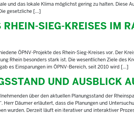
bale und das lokale Klima möglichst gering zu halten. Diese 
Die gesetzliche […]
 RHEIN-SIEG-KREISES IM 
chiedene ÖPNV-Projekte des Rhein-Sieg-Kreises vor. Der Kre
ung Rhein besonders stark ist. Die wesentlichen Ziele des Kr
5 gab es Einsparungen im ÖPNV-Bereich, seit 2010 wird […]
GSSTAND UND AUSBLICK A
eilnehmenden über den aktuellen Planungsstand der Rheinspan
 Herr Däumer erläutert, dass die Planungen und Untersuchung
en wurden. Derzeit läuft ein iterativer und interaktiver Pro