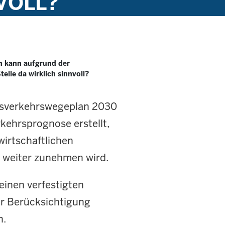
VOLL?
en kann aufgrund der
elle da wirklich sinnvoll?
esverkehrswegeplan 2030
kehrsprognose erstellt,
wirtschaftlichen
 weiter zunehmen wird.
inen verfestigten
er Berücksichtigung
n.