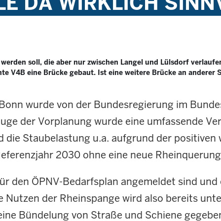
E DA WIRKLICH SINN
werden soll, die aber nur zwischen Langel und Lülsdorf verlauf
e V4B eine Brücke gebaut. Ist eine weitere Brücke an anderer St
/Bonn wurde von der Bundesregierung im Bund
 Zuge der Vorplanung wurde eine umfassende Ver
d die Staubelastung u.a. aufgrund der positiven 
Referenzjahr 2030 ohne eine neue Rheinquerung
ür den ÖPNV-Bedarfsplan angemeldet sind und e
e Nutzen der Rheinspange wird also bereits unt
eine Bündelung von Straße und Schiene gegebe