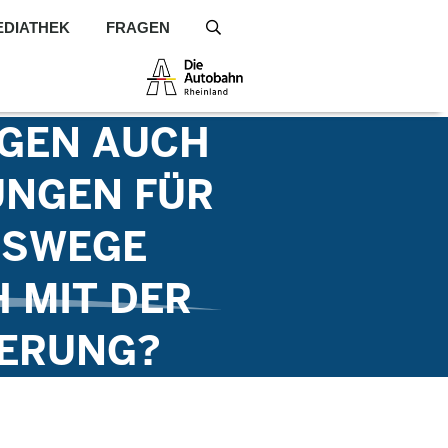
EDIATHEK
FRAGEN
S
NGEN AUCH
UNGEN FÜR
WEGE E
MIT DER P
ERUNG?