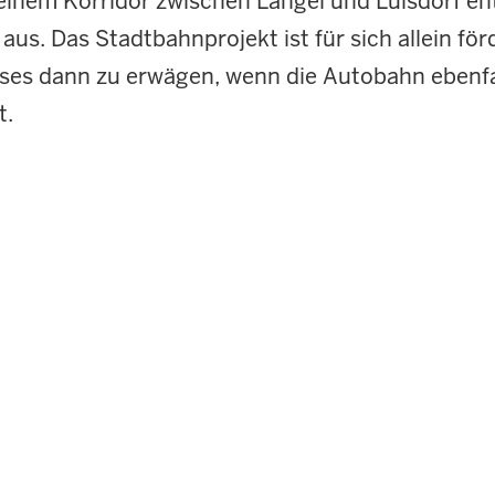
 einem Korridor zwischen Langel und Lülsdorf e
us. Das Stadtbahnprojekt ist für sich allein fö
ises dann zu erwägen, wenn die Autobahn ebenfa
t.