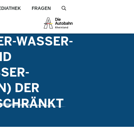
EDIATHEK
FRAGEN
S
ER-WASSER-
ND
SER-
N) DER
SCHRÄNKT