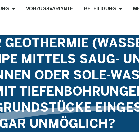
UNG
VORZUGSVARIANTE
BETEILIGUNG
M
R GEOTHERMIE (WASS
E MITTELS SAUG- U
NEN ODER SOLE-WAS
IT TIEFENBOHRUNGE
GRUNDSTÜCKE EINGE
 GAR UNMÖGLICH?