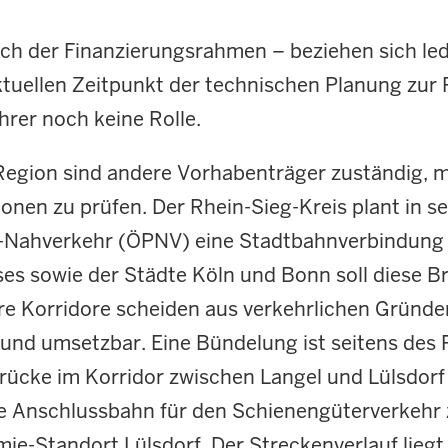
h der Finanzierungsrahmen – beziehen sich ledig
uellen Zeitpunkt der technischen Planung zur 
rer noch keine Rolle.
 Region sind andere Vorhabenträger zuständig,
en zu prüfen. Der Rhein-Sieg-Kreis plant in sei
n-Nahverkehr (ÖPNV) eine Stadtbahnverbindung
s sowie der Städte Köln und Bonn soll diese Br
re Korridore scheiden aus verkehrlichen Gründe
ig und umsetzbar. Eine Bündelung ist seitens des
rücke im Korridor zwischen Langel und Lülsdorf
ue Anschlussbahn für den Schienengüterverkehr
e-Standort Lülsdorf. Der Streckenverlauf liegt 