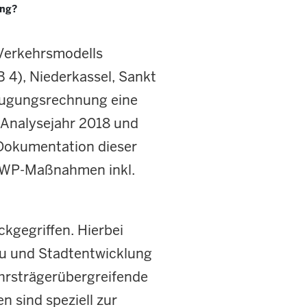
ung?
 Verkehrsmodells
B 4), Niederkassel, Sankt
zeugungsrechnung eine
 Analysejahr 2018 und
 Dokumentation dieser
BVWP-Maßnahmen inkl.
kgegriffen. Hierbei
au und Stadtentwicklung
ehrsträgerübergreifende
n sind speziell zur