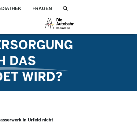
EDIATHEK
FRAGEN
S
CH EINE
VERSORGUNG
H DAS
DET WIRD?
asserwerk in Urfeld nicht