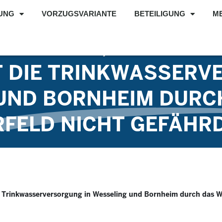
UNG
VORZUGSVARIANTE
BETEILIGUNG
M
RGESTELLT, DASS DUR
T DIE TRINKWASSER
 UND BORNHEIM DURC
FELD NICHT GEFÄHR
ie Trinkwasserversorgung in Wesseling und Bornheim durch das W