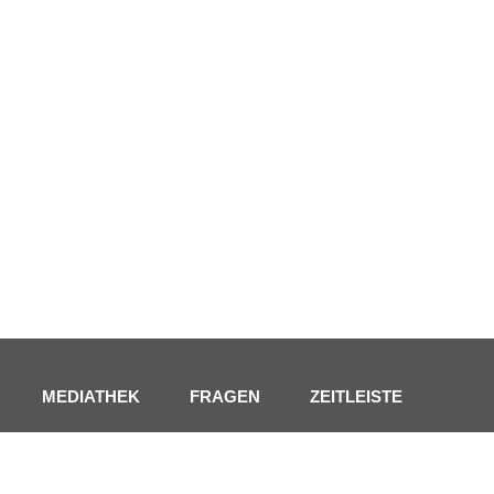
MEDIATHEK
FRAGEN
ZEITLEISTE
KONTAKT
INFOBRIEF
IMPRESSUM
BARRIEREFREIHEIT
DATENSCHUTZ
NETIQU