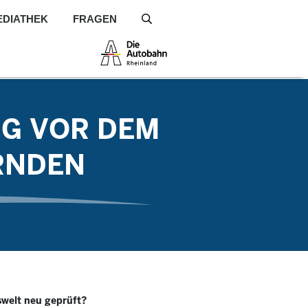
EDIATHEK
FRAGEN
S
NG VOR DEM
RNDEN
swelt neu geprüft?