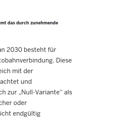
ommt das durch zunehmende
an 2030 besteht für
utobahnverbindung. Diese
eich mit der
rachtet und
h zur „Null-Variante“ als
icher oder
nicht endgültig