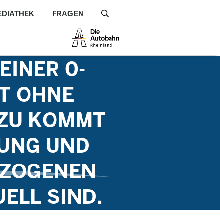
EDIATHEK
FRAGEN
S
INER 0-
ST OHNE
AZU KOMMT
RUNG UND
EZOGENEN
ELL SIND.