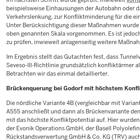
beispielsweise Einhausungen der Autobahn oder 
Verkehrslenkung, zur Konfliktminderung für die ei
Unter Berücksichtigung dieser Maßnahmen wurde e
oben genannten Skala vorgenommen. Es ist jedoch
zu prüfen, inwieweit anlagenseitig weitere Maßn
Im Ergebnis stellt das Gutachten fest, dass Tunnelv
Seveso-III-Richtlinie grundsätzlich konfliktärmer a
Betrachten wir das einmal detaillierter.
Brückenquerung bei Godorf mit höchstem Konfli
Die nördliche Variante 4B (vergleichbar mit Varian
A555 anschließt und dann als Brückenvariante den
mit das höchste Konfliktpotential auf. Hier wurde
der Evonik Operations GmbH, der Basell Polyolef
Rückstandsverwertung GmbH & Co. KG (TRV) auch 