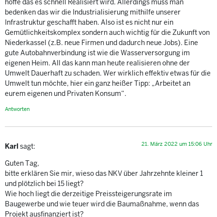
hoffe das es schnell Realisiert wird. Allerdings muss man
bedenken das wir die Industrialisierung mithilfe unserer
Infrastruktur geschafft haben. Also ist es nicht nur ein
Gemütlichkeitskomplex sondern auch wichtig für die Zukunft von
Niederkassel (z.B. neue Firmen und dadurch neue Jobs). Eine
gute Autobahnverbindung ist wie die Wasserversorgung im
eigenen Heim. All das kann man heute realisieren ohne der
Umwelt Dauerhaft zu schaden. Wer wirklich effektiv etwas für die
Umwelt tun möchte, hier ein ganz heißer Tipp: „Arbeitet an
eurem eigenen und Privaten Konsum“.
Antworten
21. März 2022 um 15:06 Uhr
Karl
sagt:
Guten Tag,
bitte erklären Sie mir, wieso das NKV über Jahrzehnte kleiner 1
und plötzlich bei 15 liegt?
Wie hoch liegt die derzeitige Preissteigerungsrate im
Baugewerbe und wie teuer wird die Baumaßnahme, wenn das
Projekt ausfinanziert ist?