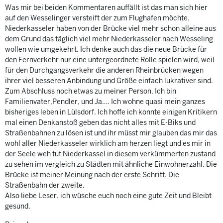
Was mir bei beiden Kommentaren auffällt ist das man sich hier
auf den Wesselinger versteift der zum Flughafen möchte.
Niederkasseler haben von der Brücke viel mehr schon alleine aus
dem Grund das täglich viel mehr Niederkasseler nach Wesseling
wollen wie umgekehrt. Ich denke auch das die neue Brücke für
den Fernverkehr nur eine untergeordnete Rolle spielen wird, weil
für den Durchgangsverkehr die anderen Rheinbrücken wegen
ihrer viel besseren Anbindung und Größe einfach lukrativer sind.
Zum Abschluss noch etwas zu meiner Person. Ich bin
Familienvater,Pendler, und Ja…. Ich wohne quasi mein ganzes
bisheriges leben in Lülsdorf. Ich hoffe ich konnte einigen Kritikern
mal einen Denkanstoß geben das nicht alles mit E-Biks und
Straßenbahnen zu lösen ist und ihr müsst mir glauben das mir das
wohl aller Niederkasseler wirklich am herzen liegt und es mir in
der Seele weh tut Niederkassel in diesem verkümmerten zustand
zu sehen im vergleich zu Städten mit ähnliche Einwohnerzahl. Die
Brücke ist meiner Meinung nach der erste Schritt. Die
Straßenbahn der zweite.
Also liebe Leser. ich wüsche euch noch eine gute Zeit und Bleibt
gesund.