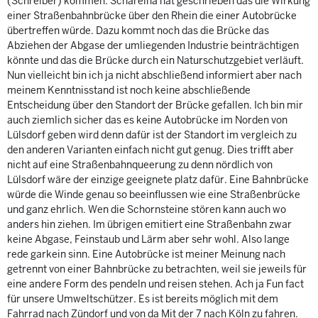
(Schreiber) kommen. Schareina hat geschrieben das die Wirkung
einer Straßenbahnbrücke über den Rhein die einer Autobrücke
übertreffen würde. Dazu kommt noch das die Brücke das
Abziehen der Abgase der umliegenden Industrie beinträchtigen
könnte und das die Brücke durch ein Naturschutzgebiet verläuft.
Nun vielleicht bin ich ja nicht abschließend informiert aber nach
meinem Kenntnisstand ist noch keine abschließende
Entscheidung über den Standort der Brücke gefallen. Ich bin mir
auch ziemlich sicher das es keine Autobrücke im Norden von
Lülsdorf geben wird denn dafür ist der Standort im vergleich zu
den anderen Varianten einfach nicht gut genug. Dies trifft aber
nicht auf eine Straßenbahnqueerung zu denn nördlich von
Lülsdorf wäre der einzige geeignete platz dafür. Eine Bahnbrücke
würde die Winde genau so beeinflussen wie eine Straßenbrücke
und ganz ehrlich. Wen die Schornsteine stören kann auch wo
anders hin ziehen. Im übrigen emitiert eine Straßenbahn zwar
keine Abgase, Feinstaub und Lärm aber sehr wohl. Also lange
rede garkein sinn. Eine Autobrücke ist meiner Meinung nach
getrennt von einer Bahnbrücke zu betrachten, weil sie jeweils für
eine andere Form des pendeln und reisen stehen. Ach ja Fun fact
für unsere Umweltschützer. Es ist bereits möglich mit dem
Fahrrad nach Zündorf und von da Mit der 7 nach Köln zu fahren.