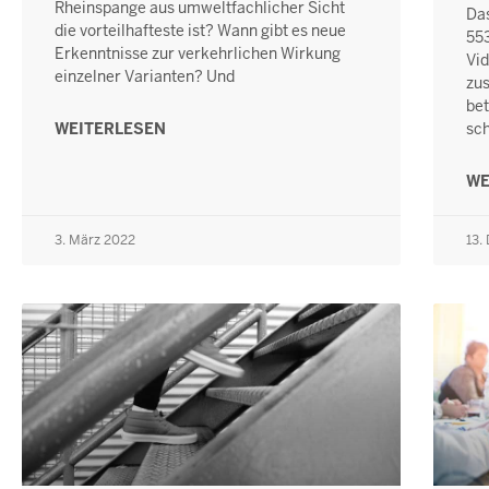
Rheinspange aus umweltfachlicher Sicht
Da
die vorteilhafteste ist? Wann gibt es neue
55
Erkenntnisse zur verkehrlichen Wirkung
Vid
einzelner Varianten? Und
zu
bet
WEITERLESEN
sc
WE
3. März 2022
13.