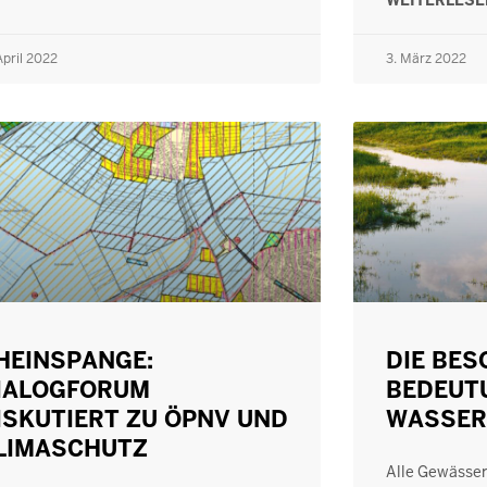
WEITERLES
April 2022
3. März 2022
HEINSPANGE:
DIE BE
IALOGFORUM
BEDEUT
ISKUTIERT ZU ÖPNV UND
WASSER
LIMASCHUTZ
Alle Gewässer