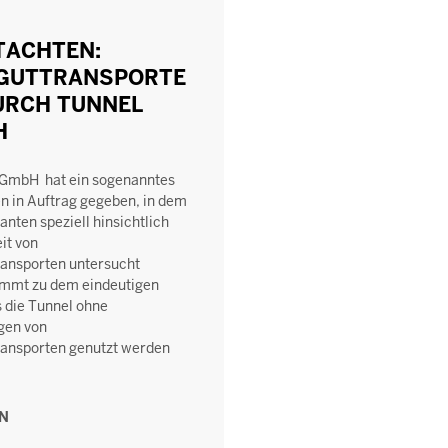
TACHTEN:
GUTTRANSPORTE
URCH TUNNEL
H
 GmbH hat ein sogenanntes
 in Auftrag gegeben, in dem
anten speziell hinsichtlich
it von
ansporten untersucht
ommt zu dem eindeutigen
s die Tunnel ohne
gen von
ansporten genutzt werden
EN