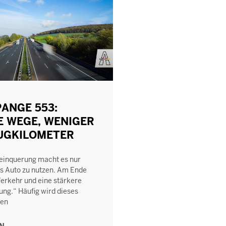
ANGE 553:
E WEGE, WENIGER
UGKILOMETER
einquerung macht es nur
das Auto zu nutzen. Am Ende
erkehr und eine stärkere
ng.“ Häufig wird dieses
gen