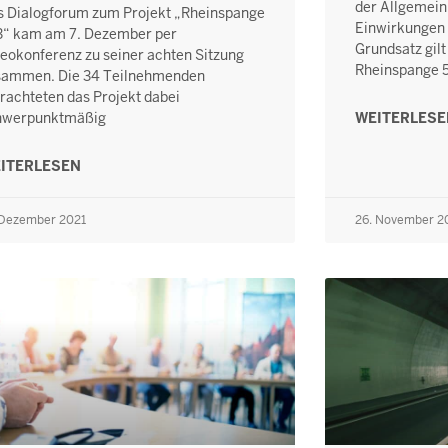
der Allgemeinh
s Dialogforum zum Projekt „Rheinspange
Einwirkungen 
3“ kam am 7. Dezember per
Grundsatz gilt
eokonferenz zu seiner achten Sitzung
Rheinspange 5
sammen. Die 34 Teilnehmenden
rachteten das Projekt dabei
hwerpunktmäßig
WEITERLES
ITERLESEN
 Dezember 2021
26. November 2