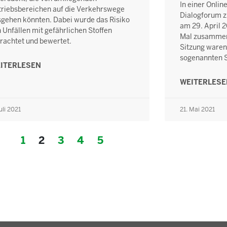
In einer Onli
riebsbereichen auf die Verkehrswege
Dialogforum z
gehen könnten. Dabei wurde das Risiko
am 29. April 
 Unfällen mit gefährlichen Stoffen
Mal zusammen
rachtet und bewertet.
Sitzung waren
sogenannten S
ITERLESEN
WEITERLES
uli 2021
21. Mai 2021
1
2
3
4
5