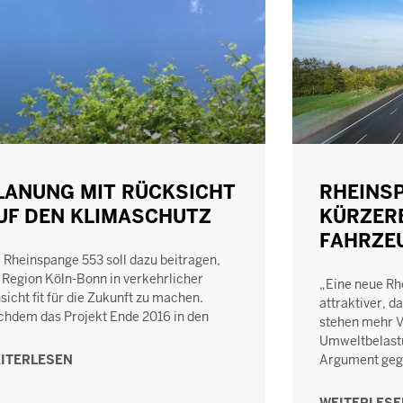
LANUNG MIT RÜCKSICHT
RHEINSP
UF DEN KLIMASCHUTZ
KÜRZER
FAHRZE
 Rheinspange 553 soll dazu beitragen,
 Region Köln-Bonn in verkehrlicher
„Eine neue Rh
sicht fit für die Zukunft zu machen.
attraktiver, 
hdem das Projekt Ende 2016 in den
stehen mehr V
Umweltbelastu
ITERLESEN
Argument ge