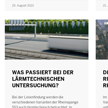
25. August 2021
21. 
WAS PASSIERT BEI DER
D
LÄRMTECHNISCHEN
R
UNTERSUCHUNG?
R
Bei der Linienfindung werden die
Im 
verschiedenen Varianten der Rheinspange
Var
553 auch lärmtechnisch betrachtet. In
unt