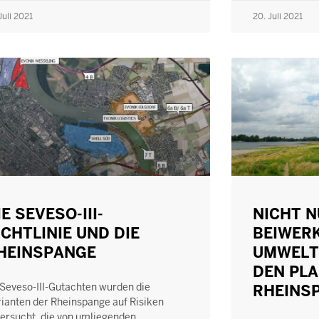
Juli 2021
20. Juli 2021
IE SEVESO-III-
NICHT N
ICHTLINIE UND DIE
BEIWERK
HEINSPANGE
UMWELT 
DEN PL
Seveso-III-Gutachten wurden die
RHEINS
ianten der Rheinspange auf Risiken
ersucht, die von umliegenden