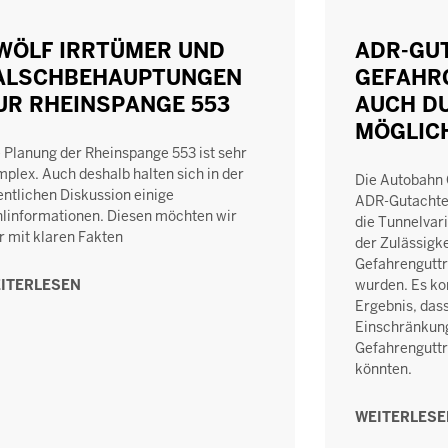
WÖLF IRRTÜMER UND
ADR-GU
ALSCHBEHAUPTUNGEN
GEFAHR
UR RHEINSPANGE 553
AUCH D
MÖGLIC
 Planung der Rheinspange 553 ist sehr
plex. Auch deshalb halten sich in der
Die Autobahn
entlichen Diskussion einige
ADR-Gutachten
linformationen. Diesen möchten wir
die Tunnelvari
r mit klaren Fakten
der Zulässigke
Gefahrenguttr
ITERLESEN
wurden. Es k
Ergebnis, das
Einschränkun
Gefahrenguttr
könnten.
WEITERLES